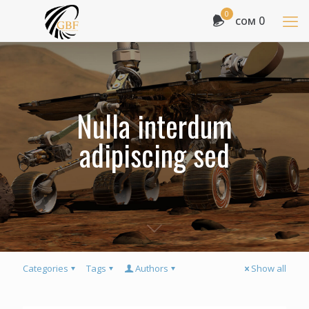
0
сом 0
Nulla interdum
adipiscing sed
Categories
Tags
Authors
Show all