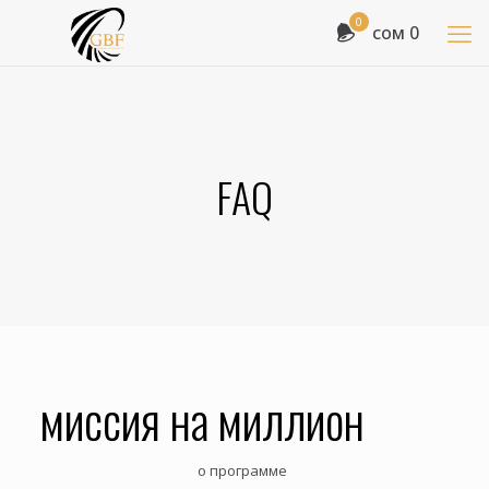
0
сом 0
FAQ
миссия на миллион
о программе